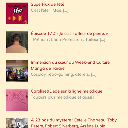
h
SuperFlux de l’été
e
C’est l’été… Mais
[…]
r
c
Épisode 17 // « Je suis Tailleur de pierre. »
h
Prénom : Lilian Profession : Tailleur
[…]
e
r
Immersion au cœur du Week-end Culture
:
Manga de Tarare
Cosplay, rétro-gaming, ateliers,
[…]
Caroline&Dede sur la ligne mélodique
Toujours plus mélodique et aussi
[…]
A 23 pas du mystère : Estelle Tharreau, Toby
Peters, Robert Silverberg, Arsène Lupin