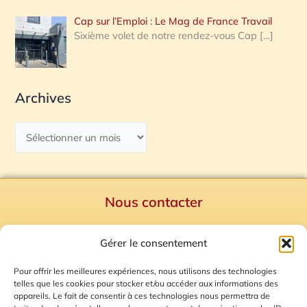
Cap sur l’Emploi : Le Mag de France Travail
Sixième volet de notre rendez-vous Cap
[…]
Archives
Nous contacter
Politique de confidentialité
Gérer le consentement
Mentions Légales
Plan du site
Pour offrir les meilleures expériences, nous utilisons des technologies
telles que les cookies pour stocker et/ou accéder aux informations des
Gestion des Cookies
appareils. Le fait de consentir à ces technologies nous permettra de