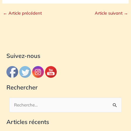
←
Article précédent
Article suivant
→
Suivez-nous
Rechercher
R
e
Articles récents
c