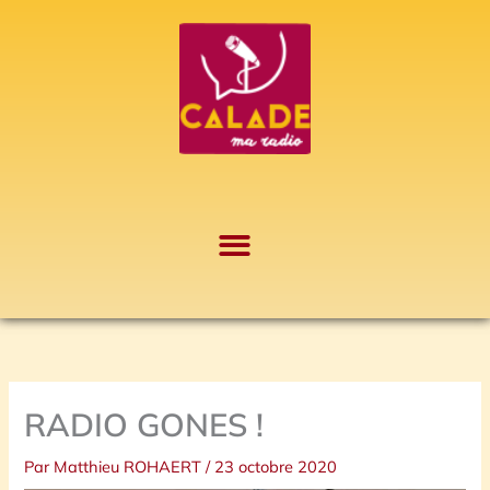
Aller
A
au
r
contenu
c
h
i
v
e
s
RADIO GONES !
Par
Matthieu ROHAERT
/
23 octobre 2020