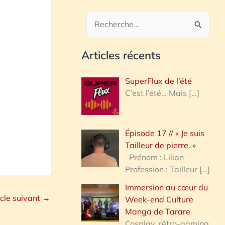
R
e
Articles récents
c
h
SuperFlux de l’été
e
C’est l’été… Mais
[…]
r
c
Épisode 17 // « Je suis
h
Tailleur de pierre. »
e
Prénom : Lilian
Profession : Tailleur
[…]
r
Immersion au cœur du
icle suivant
→
Week-end Culture
:
Manga de Tarare
Cosplay, rétro-gaming,