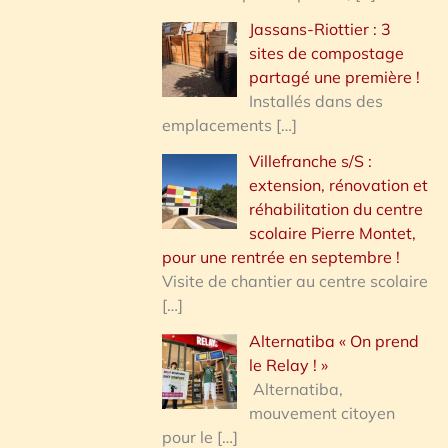
Jassans-Riottier : 3
sites de compostage
partagé une première !
Installés dans des
emplacements
[…]
Villefranche s/S :
extension, rénovation et
réhabilitation du centre
scolaire Pierre Montet,
pour une rentrée en septembre !
Visite de chantier au centre scolaire
[…]
Alternatiba « On prend
le Relay ! »
Alternatiba,
mouvement citoyen
pour le
[…]