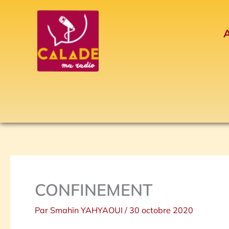
Aller
au
A
contenu
CONFINEMENT
Par
Smahïn YAHYAOUI
/
30 octobre 2020