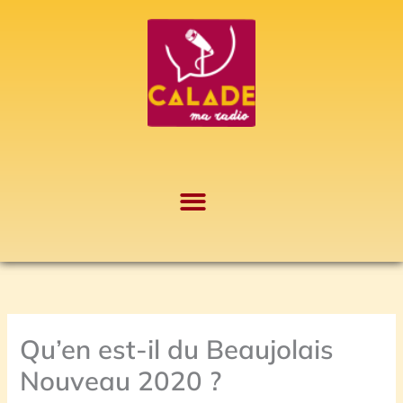
Aller
A
au
r
contenu
c
h
i
v
e
s
Qu’en est-il du Beaujolais
Nouveau 2020 ?