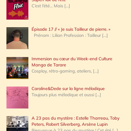
e
C’est l’été… Mais
[…]
r
c
Épisode 17 // « Je suis Tailleur de pierre. »
h
Prénom : Lilian Profession : Tailleur
[…]
e
r
Immersion au cœur du Week-end Culture
:
Manga de Tarare
Cosplay, rétro-gaming, ateliers,
[…]
Caroline&Dede sur la ligne mélodique
Toujours plus mélodique et aussi
[…]
A 23 pas du mystère : Estelle Tharreau, Toby
Peters, Robert Silverberg, Arsène Lupin
Bienvenue à 23 pas du mystère ! Cet été
[…]