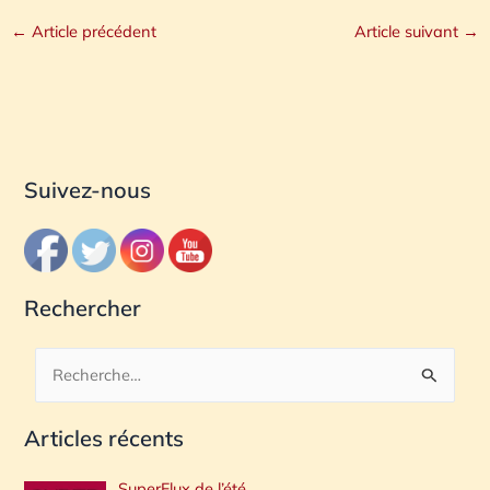
←
Article précédent
Article suivant
→
Suivez-nous
Rechercher
R
e
Articles récents
c
h
SuperFlux de l’été