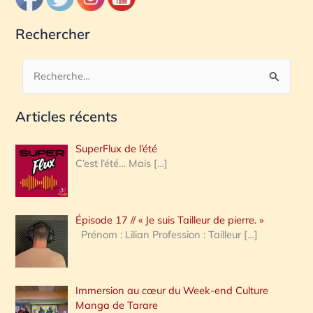
Rechercher
R
e
Articles récents
c
h
SuperFlux de l’été
e
C’est l’été… Mais
[…]
r
c
Épisode 17 // « Je suis Tailleur de pierre. »
h
Prénom : Lilian Profession : Tailleur
[…]
e
r
Immersion au cœur du Week-end Culture
:
Manga de Tarare