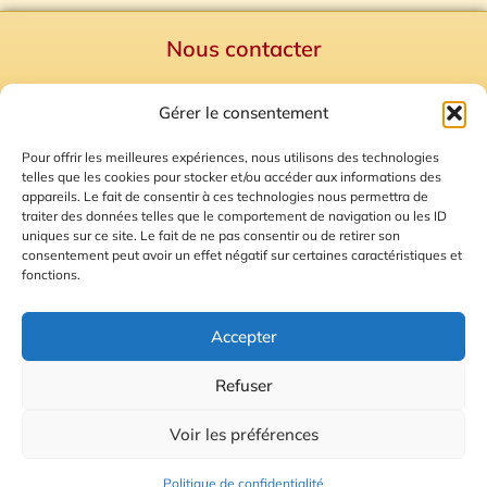
Nous contacter
Politique de confidentialité
Gérer le consentement
Mentions Légales
Plan du site
Pour offrir les meilleures expériences, nous utilisons des technologies
telles que les cookies pour stocker et/ou accéder aux informations des
Gestion des Cookies
appareils. Le fait de consentir à ces technologies nous permettra de
traiter des données telles que le comportement de navigation ou les ID
uniques sur ce site. Le fait de ne pas consentir ou de retirer son
consentement peut avoir un effet négatif sur certaines caractéristiques et
fonctions.
Accepter
Refuser
© 2026 Radio Calade
Voir les préférences
Ecoutez le direct
Politique de confidentialité