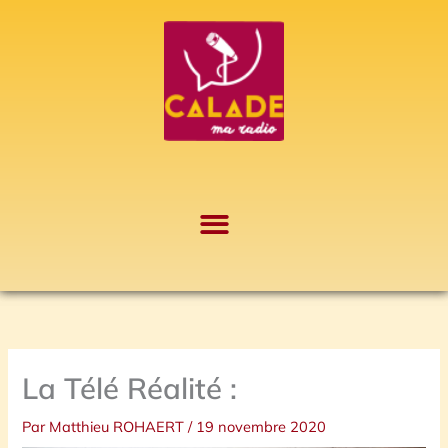
Aller
A
au
r
contenu
c
h
i
v
e
s
La Télé Réalité :
Par
Matthieu ROHAERT
/
19 novembre 2020