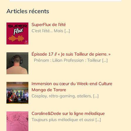
e
Articles récents
c
h
SuperFlux de l’été
e
C’est l’été… Mais
[…]
r
c
Épisode 17 // « Je suis Tailleur de pierre. »
h
Prénom : Lilian Profession : Tailleur
[…]
e
r
Immersion au cœur du Week-end Culture
:
Manga de Tarare
Cosplay, rétro-gaming, ateliers,
[…]
Caroline&Dede sur la ligne mélodique
Toujours plus mélodique et aussi
[…]