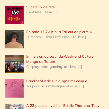
h
SuperFlux de l’été
e
C’est l’été… Mais
[…]
r
c
Épisode 17 // « Je suis Tailleur de pierre. »
h
Prénom : Lilian Profession : Tailleur
[…]
e
r
Immersion au cœur du Week-end Culture
:
Manga de Tarare
Cosplay, rétro-gaming, ateliers,
[…]
Caroline&Dede sur la ligne mélodique
Toujours plus mélodique et aussi
[…]
A 23 pas du mystère : Estelle Tharreau, Toby