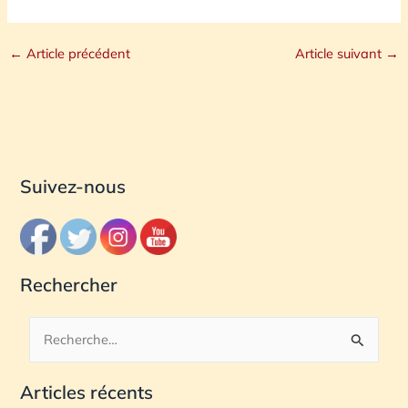
←
Article précédent
Article suivant
→
Suivez-nous
Rechercher
R
e
Articles récents
c