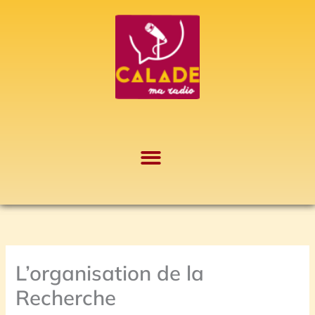
Aller
A
au
r
contenu
c
h
i
v
e
s
L’organisation de la
Recherche