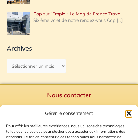
Cap sur l’Emploi : Le Mag de France Travail
Sixième volet de notre rendez-vous Cap
[…]
Archives
Nous contacter
Politique de confidentialité
Gérer le consentement
Mentions Légales
Plan du site
Pour offrir les meilleures expériences, nous utilisons des technologies
telles que les cookies pour stocker et/ou accéder aux informations des
Gestion des Cookies
appareils. Le fait de consentir à ces technologies nous permettra de