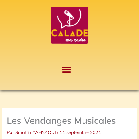
Aller
A
au
r
contenu
c
h
i
v
e
s
Les Vendanges Musicales
Par
Smahïn YAHYAOUI
/
11 septembre 2021