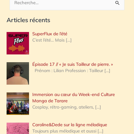
R
e
Articles récents
c
h
SuperFlux de l’été
e
C’est l’été… Mais
[…]
r
c
Épisode 17 // « Je suis Tailleur de pierre. »
h
Prénom : Lilian Profession : Tailleur
[…]
e
r
Immersion au cœur du Week-end Culture
:
Manga de Tarare
Cosplay, rétro-gaming, ateliers,
[…]
Caroline&Dede sur la ligne mélodique
Toujours plus mélodique et aussi
[…]