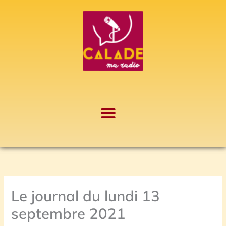
Aller
A
au
r
contenu
c
h
i
v
e
s
Le journal du lundi 13
septembre 2021