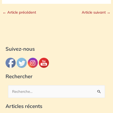
←
Article précédent
Article suivant
→
Suivez-nous
Rechercher
R
e
Articles récents
c