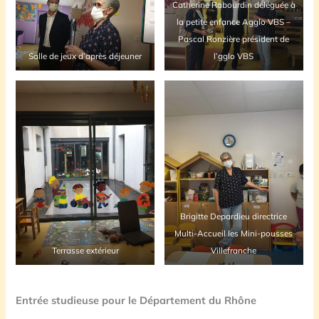
Catherine Rabourdin déléguée à
la petite enfance Agglo VBS –
Pascal Ronzière président de
Salle de jeux d’après déjeuner
l’gglo VBS
Brigitte Depardieu directrice
Multi-Accueil les Mini-pousses
Terrasse extérieur
Villefranche
Entrée studieuse pour le Département du Rhône