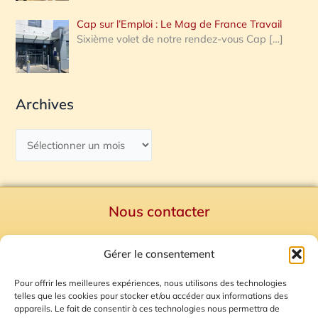
Cap sur l’Emploi : Le Mag de France Travail
Sixième volet de notre rendez-vous Cap
[…]
Archives
Nous contacter
Politique de confidentialité
Gérer le consentement
Mentions Légales
Plan du site
Pour offrir les meilleures expériences, nous utilisons des technologies
telles que les cookies pour stocker et/ou accéder aux informations des
Gestion des Cookies
appareils. Le fait de consentir à ces technologies nous permettra de