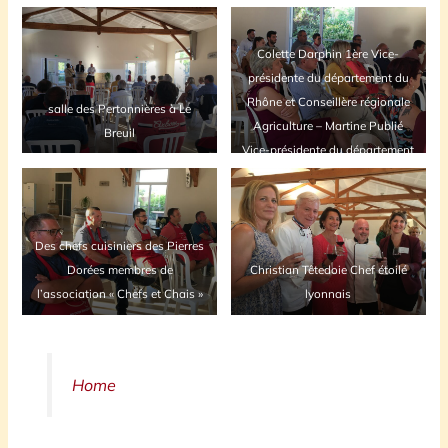
Colette Darphin 1ère Vice-
présidente du département du
Rhône et Conseillère régionale
salle des Pertonnières à Le
Agriculture – Martine Publié
Breuil
Vice-présidente du département
du Rhône en charge de la
culture
Des chefs cuisiniers des Pierres
Dorées membres de
Christian Têtedoie Chef étoilé
l’association « Chefs et Chais »
lyonnais
Home