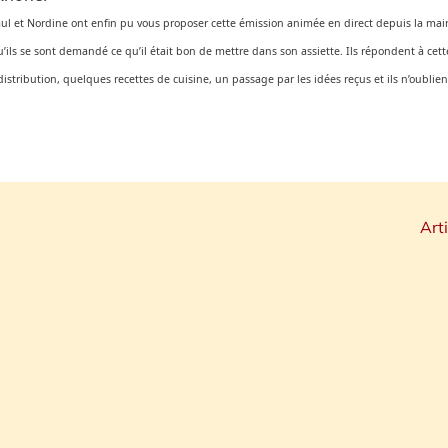
Paul et Nordine ont enfin pu vous proposer cette émission animée en direct depuis la mai
qu’ils se sont demandé ce qu’il était bon de mettre dans son assiette. Ils répondent à cet
istribution, quelques recettes de cuisine, un passage par les idées reçus et ils n’oublie
Art