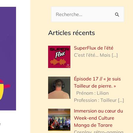
R
e
Articles récents
c
h
SuperFlux de l’été
e
C’est l’été… Mais
[…]
r
c
Épisode 17 // « Je suis
h
Tailleur de pierre. »
e
Prénom : Lilian
Profession : Tailleur
[…]
r
Immersion au cœur du
Week-end Culture
:
e
Manga de Tarare
Cosplay, rétro-gaming,