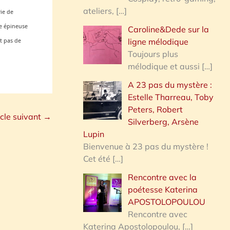
ateliers,
[…]
rie de
te épineuse
Caroline&Dede sur la
ligne mélodique
nt pas de
Toujours plus
mélodique et aussi
[…]
A 23 pas du mystère :
Estelle Tharreau, Toby
Peters, Robert
icle suivant
→
Silverberg, Arsène
Lupin
Bienvenue à 23 pas du mystère !
Cet été
[…]
Rencontre avec la
poétesse Katerina
APOSTOLOPOULOU
Rencontre avec
Katerina Apostolopoulou,
[…]