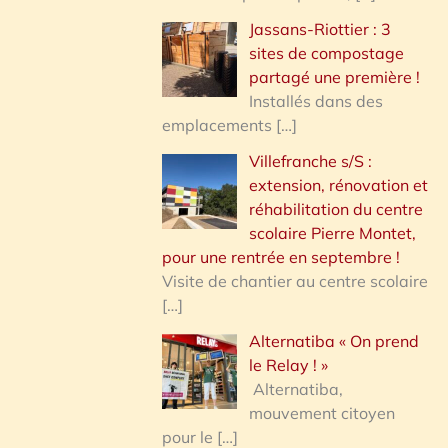
Jassans-Riottier : 3
sites de compostage
partagé une première !
Installés dans des
emplacements
[…]
Villefranche s/S :
extension, rénovation et
réhabilitation du centre
scolaire Pierre Montet,
pour une rentrée en septembre !
Visite de chantier au centre scolaire
[…]
Alternatiba « On prend
le Relay ! »
Alternatiba,
mouvement citoyen
pour le
[…]