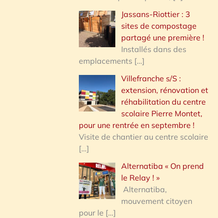
Jassans-Riottier : 3
sites de compostage
partagé une première !
Installés dans des
emplacements
[…]
Villefranche s/S :
extension, rénovation et
réhabilitation du centre
scolaire Pierre Montet,
pour une rentrée en septembre !
Visite de chantier au centre scolaire
[…]
Alternatiba « On prend
le Relay ! »
Alternatiba,
mouvement citoyen
pour le
[…]