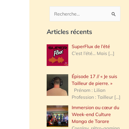
R
e
Articles récents
c
h
SuperFlux de l’été
e
C’est l’été… Mais
[…]
r
c
Épisode 17 // « Je suis
h
Tailleur de pierre. »
e
Prénom : Lilian
Profession : Tailleur
[…]
r
Immersion au cœur du
Week-end Culture
:
Manga de Tarare
Cosplay, rétro-gaming,