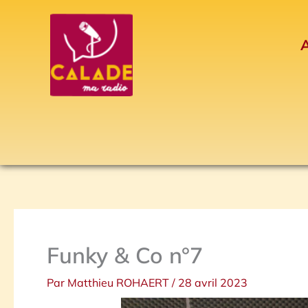
Aller
au
A
contenu
Funky & Co n°7
Par
Matthieu ROHAERT
/
28 avril 2023