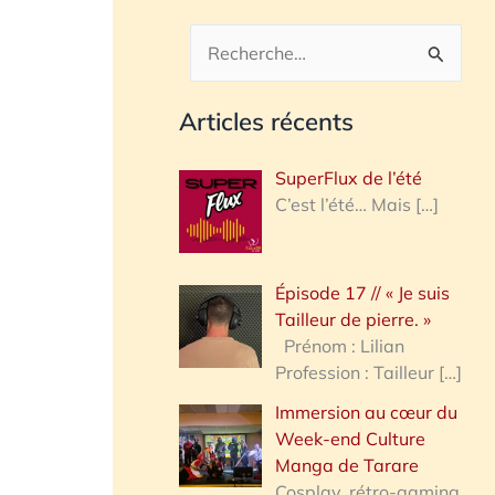
R
e
Articles récents
c
h
SuperFlux de l’été
e
C’est l’été… Mais
[…]
r
c
Épisode 17 // « Je suis
h
Tailleur de pierre. »
e
Prénom : Lilian
Profession : Tailleur
[…]
r
Immersion au cœur du
Week-end Culture
:
Manga de Tarare
Cosplay, rétro-gaming,