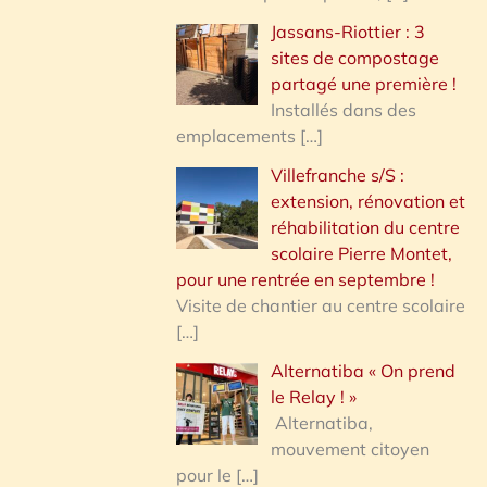
Jassans-Riottier : 3
sites de compostage
partagé une première !
Installés dans des
emplacements
[…]
Villefranche s/S :
extension, rénovation et
réhabilitation du centre
scolaire Pierre Montet,
pour une rentrée en septembre !
Visite de chantier au centre scolaire
[…]
Alternatiba « On prend
le Relay ! »
Alternatiba,
mouvement citoyen
pour le
[…]