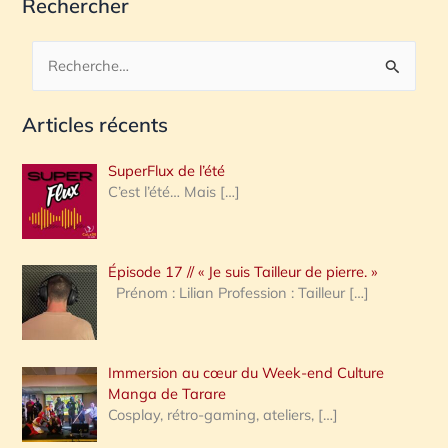
Rechercher
R
e
Articles récents
c
h
SuperFlux de l’été
e
C’est l’été… Mais
[…]
r
c
Épisode 17 // « Je suis Tailleur de pierre. »
h
Prénom : Lilian Profession : Tailleur
[…]
e
r
Immersion au cœur du Week-end Culture
:
Manga de Tarare
Cosplay, rétro-gaming, ateliers,
[…]