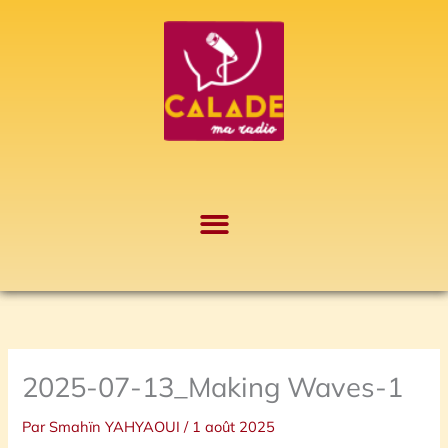
Aller
A
au
r
contenu
c
h
i
v
e
s
2025-07-13_Making Waves-1
Par
Smahïn YAHYAOUI
/
1 août 2025