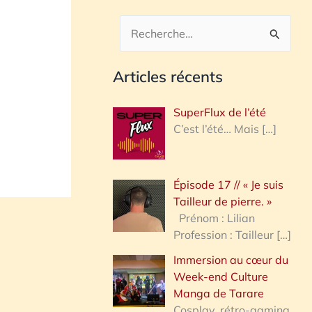
R
e
Articles récents
c
h
SuperFlux de l’été
e
C’est l’été… Mais
[…]
r
c
Épisode 17 // « Je suis
h
Tailleur de pierre. »
e
Prénom : Lilian
Profession : Tailleur
[…]
r
Immersion au cœur du
Week-end Culture
:
Manga de Tarare
Cosplay, rétro-gaming,