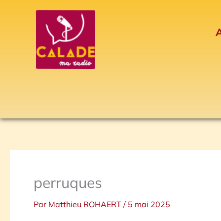
Aller
au
A
contenu
perruques
Par
Matthieu ROHAERT
/
5 mai 2025