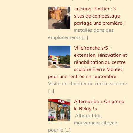
Jassans-Riottier : 3
sites de compostage
partagé une première !
Installés dans des
emplacements
[…]
Villefranche s/S :
extension, rénovation et
réhabilitation du centre
scolaire Pierre Montet,
pour une rentrée en septembre !
Visite de chantier au centre scolaire
[…]
Alternatiba « On prend
le Relay ! »
Alternatiba,
mouvement citoyen
pour le
[…]