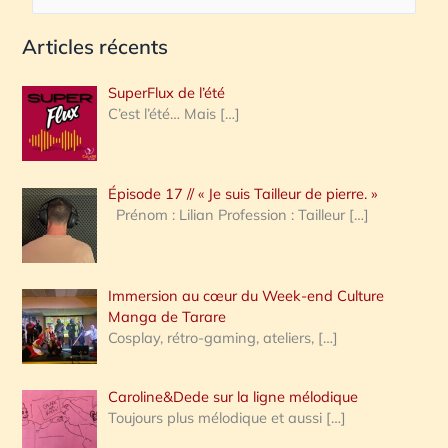
e
Articles récents
c
h
SuperFlux de l’été
e
C’est l’été… Mais
[…]
r
c
Épisode 17 // « Je suis Tailleur de pierre. »
h
Prénom : Lilian Profession : Tailleur
[…]
e
r
Immersion au cœur du Week-end Culture
:
Manga de Tarare
Cosplay, rétro-gaming, ateliers,
[…]
Caroline&Dede sur la ligne mélodique
Toujours plus mélodique et aussi
[…]