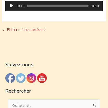
Lecteur
00:00
00:00
audio
←
Fichier média précédent
Suivez-nous
Rechercher
R