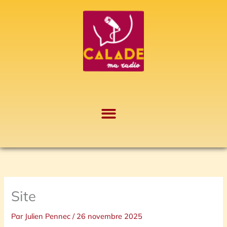
Aller
A
au
r
contenu
c
h
i
v
e
s
Site
Par
Julien Pennec
/
26 novembre 2025