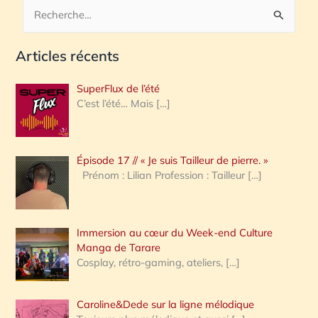
R
e
Articles récents
c
h
SuperFlux de l’été
e
C’est l’été… Mais
[…]
r
c
Épisode 17 // « Je suis Tailleur de pierre. »
h
Prénom : Lilian Profession : Tailleur
[…]
e
r
Immersion au cœur du Week-end Culture
:
Manga de Tarare
Cosplay, rétro-gaming, ateliers,
[…]
Caroline&Dede sur la ligne mélodique