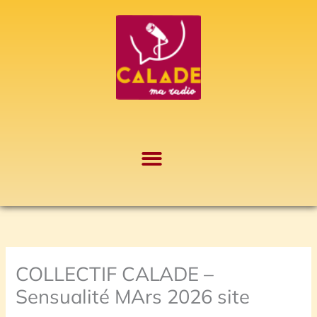
Aller
A
au
r
contenu
c
h
i
v
e
s
COLLECTIF CALADE –
Sensualité MArs 2026 site