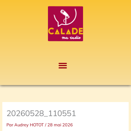
Aller
A
au
r
contenu
c
h
i
v
e
s
20260528_110551
Par
Audrey HOTOT
/
28 mai 2026