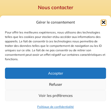
Nous contacter
Politique de confidentialité
Gérer le consentement
Mentions Légales
Plan du site
Pour offrir les meilleures expériences, nous utilisons des technologies
telles que les cookies pour stocker et/ou accéder aux informations des
Gestion des Cookies
appareils. Le fait de consentir à ces technologies nous permettra de
traiter des données telles que le comportement de navigation ou les ID
uniques sur ce site. Le fait de ne pas consentir ou de retirer son
consentement peut avoir un effet négatif sur certaines caractéristiques et
fonctions.
Accepter
Refuser
© 2026 Radio Calade
Voir les préférences
Ecoutez le direct
Politique de confidentialité