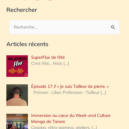
Rechercher
R
e
Articles récents
c
h
SuperFlux de l’été
e
C’est l’été… Mais
[…]
r
c
Épisode 17 // « Je suis Tailleur de pierre. »
h
Prénom : Lilian Profession : Tailleur
[…]
e
r
Immersion au cœur du Week-end Culture
:
Manga de Tarare
Cosplay, rétro-gaming, ateliers,
[…]