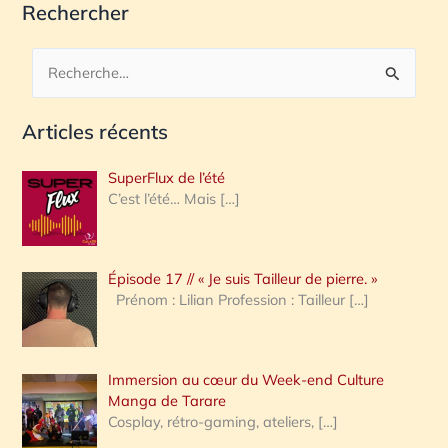
Rechercher
R
e
Articles récents
c
h
SuperFlux de l’été
e
C’est l’été… Mais
[…]
r
c
Épisode 17 // « Je suis Tailleur de pierre. »
h
Prénom : Lilian Profession : Tailleur
[…]
e
r
Immersion au cœur du Week-end Culture
:
Manga de Tarare
Cosplay, rétro-gaming, ateliers,
[…]