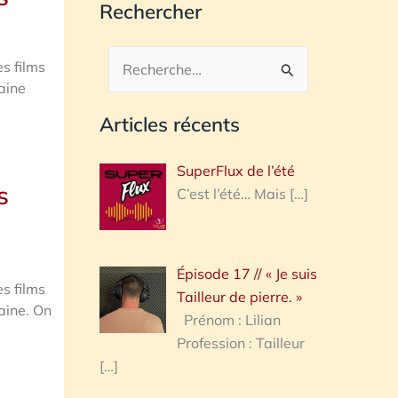
Rechercher
s films
Rechercher :
aine
Articles récents
SuperFlux de l’été
s
C’est l’été… Mais
[…]
Épisode 17 // « Je suis
s films
Tailleur de pierre. »
aine. On
Prénom : Lilian
Profession : Tailleur
[…]