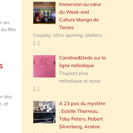
Immersion au cœur
du Week-end
Culture Manga de
er au
Tarare
 du film
Cosplay, rétro-gaming, ateliers,
[…]
Caroline&Dede sur la
s
ligne mélodique
Toujours plus
mélodique et aussi
[…]
er des
A 23 pas du mystère
, et
: Estelle Tharreau,
Toby Peters, Robert
Silverberg, Arsène