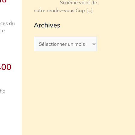
Sixième volet de
notre rendez-vous Cap
[…]
nces du
Archives
tte
400
phe