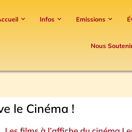
ccueil
Infos
Emissions
É
Nous Souteni
ve le Cinéma !
Page
Page
Les films à l’affiche du cinéma Le