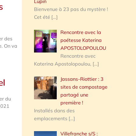
Lupin
s
Bienvenue à 23 pas du mystère !
Cet été
[…]
Rencontre avec la
er des
poétesse Katerina
e. On va
APOSTOLOPOULOU
Rencontre avec
Katerina Apostolopoulou,
[…]
Jassans-Riottier : 3
el
sites de compostage
partagé une
er du
première !
 2021
Installés dans des
emplacements
[…]
Villefranche s/S :