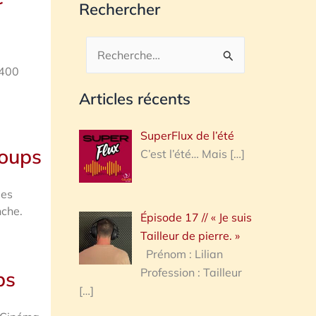
Rechercher
Rechercher :
 400
Articles récents
SuperFlux de l’été
Coups
C’est l’été… Mais
[…]
les
nche.
Épisode 17 // « Je suis
Tailleur de pierre. »
Prénom : Lilian
Profession : Tailleur
ps
[…]