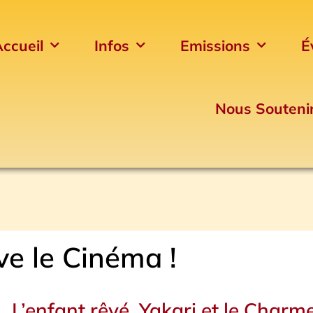
ccueil
Infos
Emissions
É
Nous Souteni
ve le Cinéma !
Page
Page
L’enfant rêvé, Yakari et le Charm