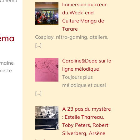
 Cinéma
Immersion au cœur
du Week-end
Culture Manga de
Tarare
néma
Cosplay, rétro-gaming, ateliers,
[…]
Caroline&Dede sur la
emaine
ligne mélodique
inette
Toujours plus
mélodique et aussi
[…]
A 23 pas du mystère
: Estelle Tharreau,
Toby Peters, Robert
Silverberg, Arsène