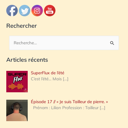
Rechercher
R
e
Articles récents
c
h
SuperFlux de l’été
e
C’est l’été… Mais
[…]
r
c
Épisode 17 // « Je suis Tailleur de pierre. »
h
Prénom : Lilian Profession : Tailleur
[…]
e
r