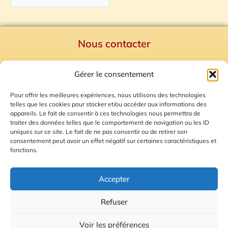
Nous contacter
Politique de confidentialité
Gérer le consentement
Mentions Légales
Plan du site
Pour offrir les meilleures expériences, nous utilisons des technologies
telles que les cookies pour stocker et/ou accéder aux informations des
Gestion des Cookies
appareils. Le fait de consentir à ces technologies nous permettra de
traiter des données telles que le comportement de navigation ou les ID
uniques sur ce site. Le fait de ne pas consentir ou de retirer son
consentement peut avoir un effet négatif sur certaines caractéristiques et
fonctions.
Accepter
Refuser
© 2026 Radio Calade
Voir les préférences