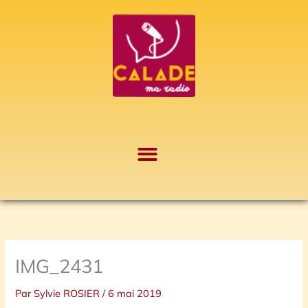
Aller
A
au
r
contenu
c
h
i
v
e
s
IMG_2431
Par
Sylvie ROSIER
/
6 mai 2019