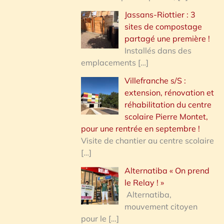
Jassans-Riottier : 3
sites de compostage
partagé une première !
Installés dans des
emplacements
[…]
Villefranche s/S :
extension, rénovation et
réhabilitation du centre
scolaire Pierre Montet,
pour une rentrée en septembre !
Visite de chantier au centre scolaire
[…]
Alternatiba « On prend
le Relay ! »
Alternatiba,
mouvement citoyen
pour le
[…]