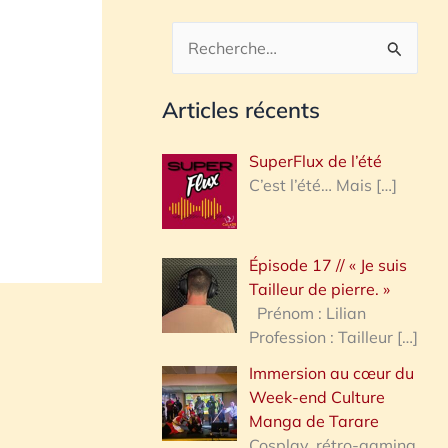
R
e
Articles récents
c
h
SuperFlux de l’été
e
C’est l’été… Mais
[…]
r
c
Épisode 17 // « Je suis
h
Tailleur de pierre. »
e
Prénom : Lilian
Profession : Tailleur
[…]
r
Immersion au cœur du
Week-end Culture
:
Manga de Tarare
Cosplay, rétro-gaming,