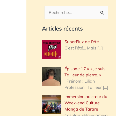
R
e
Articles récents
c
h
SuperFlux de l’été
e
C’est l’été… Mais
[…]
r
c
Épisode 17 // « Je suis
h
Tailleur de pierre. »
e
Prénom : Lilian
Profession : Tailleur
[…]
r
Immersion au cœur du
Week-end Culture
:
Manga de Tarare
Cosplay, rétro-gaming,