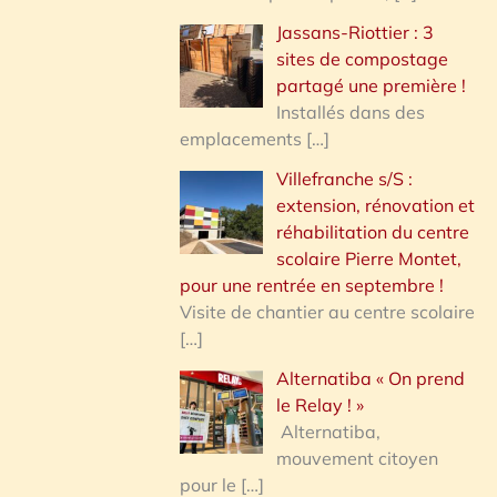
Jassans-Riottier : 3
sites de compostage
partagé une première !
Installés dans des
emplacements
[…]
Villefranche s/S :
extension, rénovation et
réhabilitation du centre
scolaire Pierre Montet,
pour une rentrée en septembre !
Visite de chantier au centre scolaire
[…]
Alternatiba « On prend
le Relay ! »
Alternatiba,
mouvement citoyen
pour le
[…]