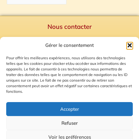
Nous contacter
Politique de confidentialité
Gérer le consentement
Mentions Légales
Plan du site
Pour offrir les meilleures expériences, nous utilisons des technologies
telles que les cookies pour stocker et/ou accéder aux informations des
Gestion des Cookies
appareils. Le fait de consentir à ces technologies nous permettra de
traiter des données telles que le comportement de navigation ou les ID
uniques sur ce site. Le fait de ne pas consentir ou de retirer son
consentement peut avoir un effet négatif sur certaines caractéristiques et
fonctions.
Accepter
Refuser
© 2026 Radio Calade
Voir les préférences