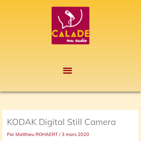
Aller
A
au
r
contenu
c
h
i
v
e
s
KODAK Digital Still Camera
Par
Matthieu ROHAERT
/
3 mars 2020