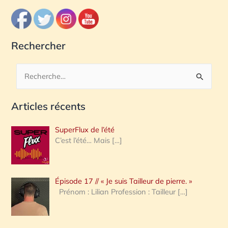
Rechercher
R
e
Articles récents
c
h
SuperFlux de l’été
e
C’est l’été… Mais
[…]
r
c
Épisode 17 // « Je suis Tailleur de pierre. »
h
Prénom : Lilian Profession : Tailleur
[…]
e
r