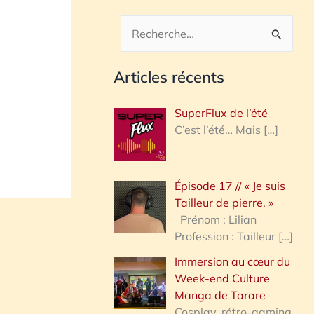
R
e
Articles récents
c
h
SuperFlux de l’été
e
C’est l’été… Mais
[…]
r
c
Épisode 17 // « Je suis
h
Tailleur de pierre. »
e
Prénom : Lilian
Profession : Tailleur
[…]
r
Immersion au cœur du
Week-end Culture
:
Manga de Tarare
Cosplay, rétro-gaming,