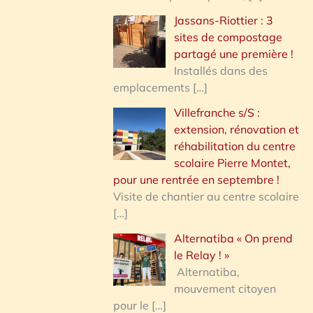
Jassans-Riottier : 3
sites de compostage
partagé une première !
Installés dans des
emplacements
[…]
Villefranche s/S :
extension, rénovation et
réhabilitation du centre
scolaire Pierre Montet,
pour une rentrée en septembre !
Visite de chantier au centre scolaire
[…]
Alternatiba « On prend
le Relay ! »
Alternatiba,
mouvement citoyen
pour le
[…]