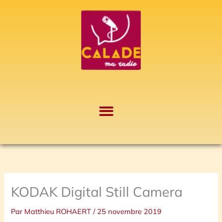
Aller
A
au
r
contenu
c
h
i
v
e
s
KODAK Digital Still Camera
Par
Matthieu ROHAERT
/
25 novembre 2019