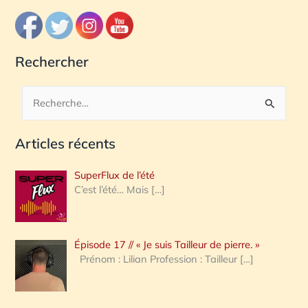
Rechercher
R
e
Articles récents
c
h
SuperFlux de l’été
e
C’est l’été… Mais
[…]
r
c
Épisode 17 // « Je suis Tailleur de pierre. »
h
Prénom : Lilian Profession : Tailleur
[…]
e
r