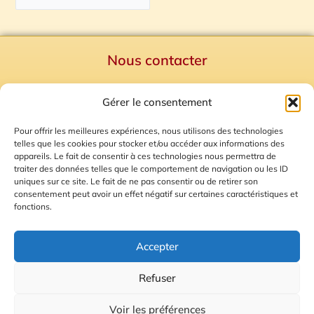
Nous contacter
Politique de confidentialité
Gérer le consentement
Mentions Légales
Plan du site
Pour offrir les meilleures expériences, nous utilisons des technologies
telles que les cookies pour stocker et/ou accéder aux informations des
Gestion des Cookies
appareils. Le fait de consentir à ces technologies nous permettra de
traiter des données telles que le comportement de navigation ou les ID
uniques sur ce site. Le fait de ne pas consentir ou de retirer son
consentement peut avoir un effet négatif sur certaines caractéristiques et
fonctions.
Accepter
Refuser
© 2026 Radio Calade
Voir les préférences