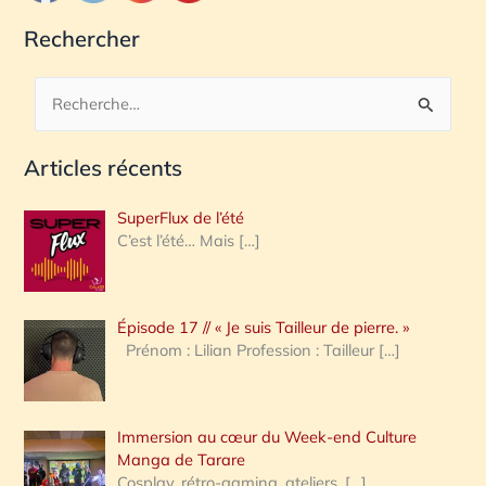
Rechercher
R
e
Articles récents
c
h
SuperFlux de l’été
e
C’est l’été… Mais
[…]
r
c
Épisode 17 // « Je suis Tailleur de pierre. »
h
Prénom : Lilian Profession : Tailleur
[…]
e
r
Immersion au cœur du Week-end Culture
:
Manga de Tarare
Cosplay, rétro-gaming, ateliers,
[…]