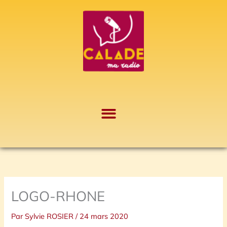
Aller
A
au
r
contenu
c
h
i
v
e
s
LOGO-RHONE
Par
Sylvie ROSIER
/
24 mars 2020