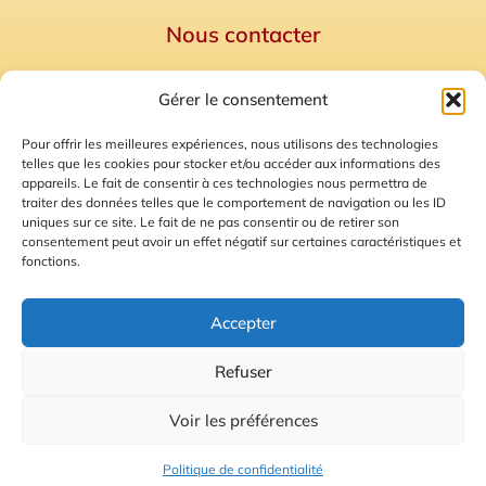
Nous contacter
Politique de confidentialité
Gérer le consentement
Mentions Légales
Plan du site
Pour offrir les meilleures expériences, nous utilisons des technologies
telles que les cookies pour stocker et/ou accéder aux informations des
Gestion des Cookies
appareils. Le fait de consentir à ces technologies nous permettra de
traiter des données telles que le comportement de navigation ou les ID
uniques sur ce site. Le fait de ne pas consentir ou de retirer son
consentement peut avoir un effet négatif sur certaines caractéristiques et
fonctions.
Accepter
Refuser
© 2026 Radio Calade
Voir les préférences
Ecoutez le direct
Politique de confidentialité