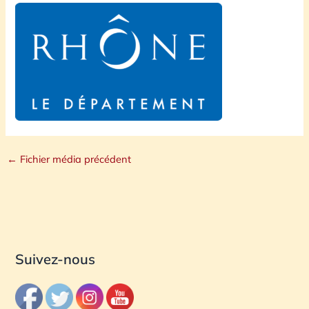
←
Fichier média précédent
Suivez-nous