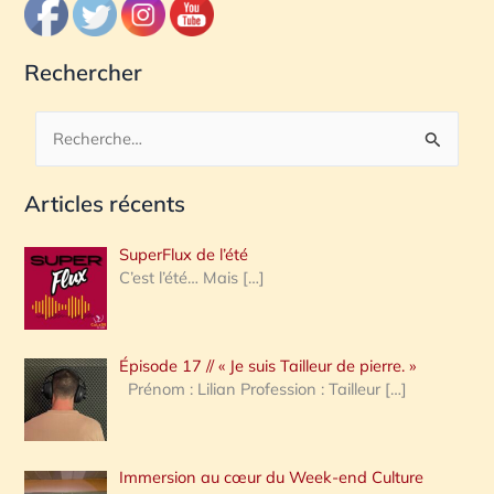
Rechercher
R
e
Articles récents
c
h
SuperFlux de l’été
e
C’est l’été… Mais
[…]
r
c
Épisode 17 // « Je suis Tailleur de pierre. »
h
Prénom : Lilian Profession : Tailleur
[…]
e
r
Immersion au cœur du Week-end Culture