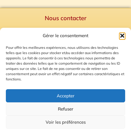
Nous contacter
Politique de confidentialité
Gérer le consentement
Mentions Légales
Plan du site
Pour offrir les meilleures expériences, nous utilisons des technologies
telles que les cookies pour stocker et/ou accéder aux informations des
Gestion des Cookies
appareils. Le fait de consentir à ces technologies nous permettra de
traiter des données telles que le comportement de navigation ou les ID
uniques sur ce site. Le fait de ne pas consentir ou de retirer son
consentement peut avoir un effet négatif sur certaines caractéristiques et
fonctions.
Accepter
Refuser
© 2026 Radio Calade
Voir les préférences
Ecoutez le direct