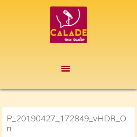
Aller
A
au
r
contenu
c
h
i
v
e
s
P_20190427_172849_vHDR_O
n