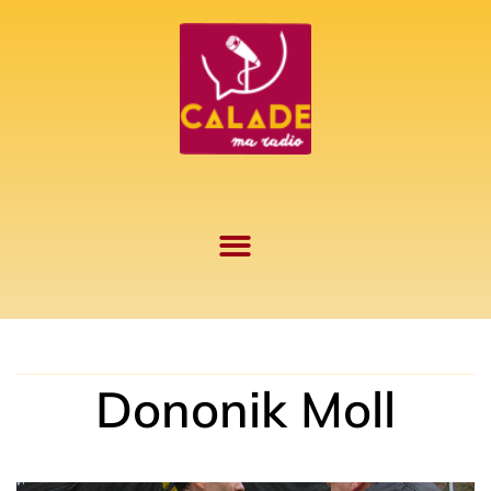
Aller
au
contenu
Dononik Moll