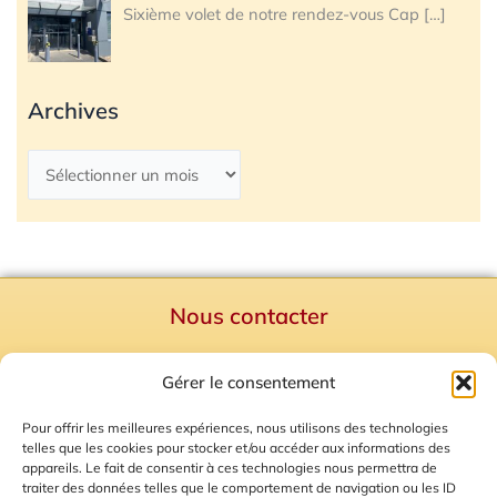
Sixième volet de notre rendez-vous Cap
[…]
Archives
Nous contacter
Politique de confidentialité
Gérer le consentement
Mentions Légales
Plan du site
Pour offrir les meilleures expériences, nous utilisons des technologies
telles que les cookies pour stocker et/ou accéder aux informations des
Gestion des Cookies
appareils. Le fait de consentir à ces technologies nous permettra de
traiter des données telles que le comportement de navigation ou les ID