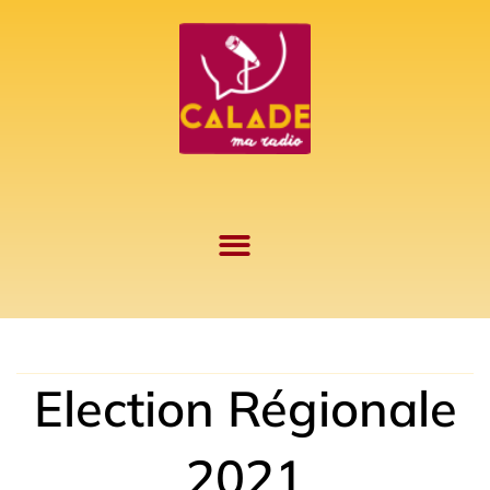
Aller
au
contenu
Election Régionale
2021