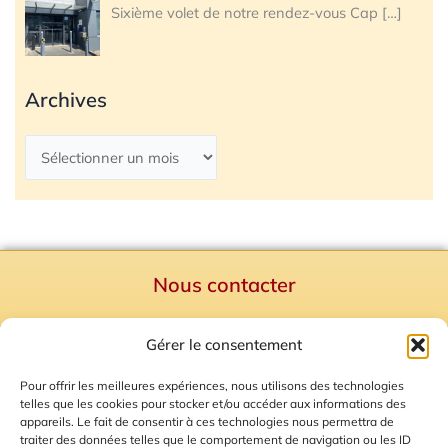
Sixième volet de notre rendez-vous Cap
[…]
Archives
Nous contacter
Politique de confidentialité
Gérer le consentement
Mentions Légales
Plan du site
Pour offrir les meilleures expériences, nous utilisons des technologies
telles que les cookies pour stocker et/ou accéder aux informations des
Gestion des Cookies
appareils. Le fait de consentir à ces technologies nous permettra de
traiter des données telles que le comportement de navigation ou les ID