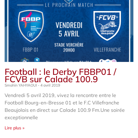
Football : le Derby FBBP01 /
FCVB sur Calade 100.9
Smahïn YAHYAOUI
4 avril 2019
Vendredi 5 avril 2019, vivez la rencontre entre le
Football Bourg-en-Bresse 01 et le F.C Villefranche
Beaujolais en direct sur Calade 100.9 Fm.Une soirée
exceptionnelle
Lire plus »