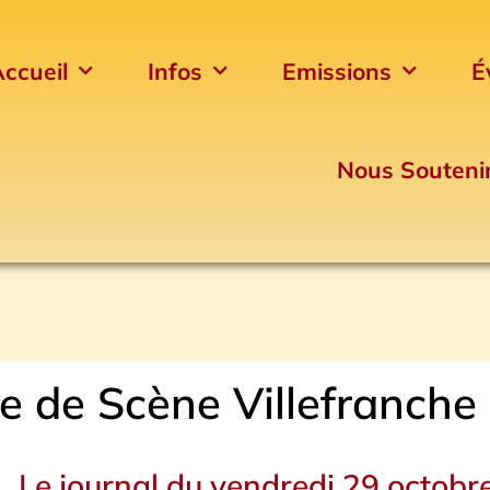
ccueil
Infos
Emissions
É
Nous Souteni
re de Scène Villefranche
Le journal du vendredi 29 octobr