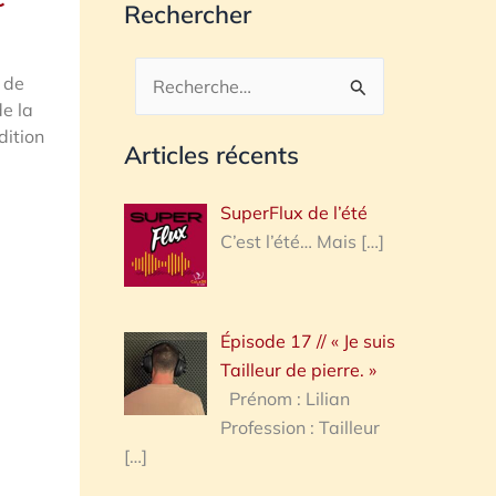
Rechercher
 de
Rechercher :
de la
dition
Articles récents
SuperFlux de l’été
C’est l’été… Mais
[…]
Épisode 17 // « Je suis
Tailleur de pierre. »
Prénom : Lilian
Profession : Tailleur
[…]