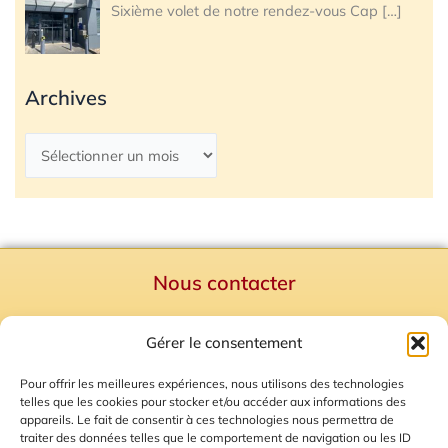
Sixième volet de notre rendez-vous Cap
[…]
Archives
Nous contacter
Politique de confidentialité
Gérer le consentement
Mentions Légales
Plan du site
Pour offrir les meilleures expériences, nous utilisons des technologies
telles que les cookies pour stocker et/ou accéder aux informations des
Gestion des Cookies
appareils. Le fait de consentir à ces technologies nous permettra de
traiter des données telles que le comportement de navigation ou les ID