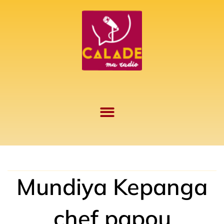
Aller
au
contenu
Mundiya Kepanga
chef papou