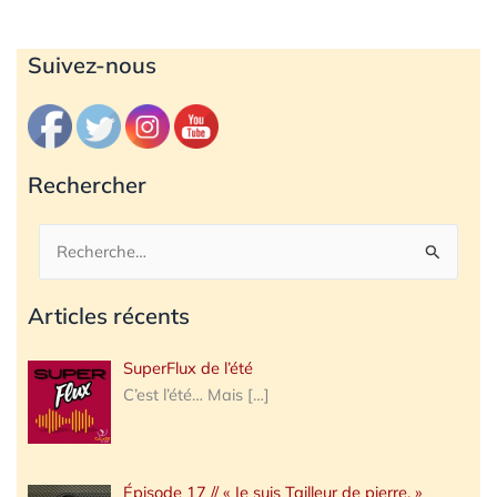
Archives
Suivez-nous
Rechercher
Rechercher :
Articles récents
SuperFlux de l’été
C’est l’été… Mais
[…]
Épisode 17 // « Je suis Tailleur de pierre. »