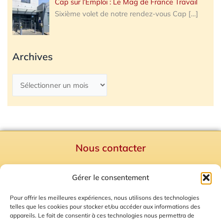
Cap sur l’Emploi : Le Mag de France Travail
Sixième volet de notre rendez-vous Cap
[…]
Archives
Nous contacter
Politique de confidentialité
Gérer le consentement
Mentions Légales
Plan du site
Pour offrir les meilleures expériences, nous utilisons des technologies
telles que les cookies pour stocker et/ou accéder aux informations des
Gestion des Cookies
appareils. Le fait de consentir à ces technologies nous permettra de