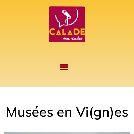
Aller
au
contenu
Musées en Vi(gn)es