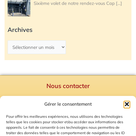
Sixième volet de notre rendez-vous Cap
[…]
Archives
Nous contacter
Politique de confidentialité
Gérer le consentement
Mentions Légales
Plan du site
Pour offrir les meilleures expériences, nous utilisons des technologies
telles que les cookies pour stocker et/ou accéder aux informations des
Gestion des Cookies
appareils. Le fait de consentir à ces technologies nous permettra de
traiter des données telles que le comportement de navigation ou les ID