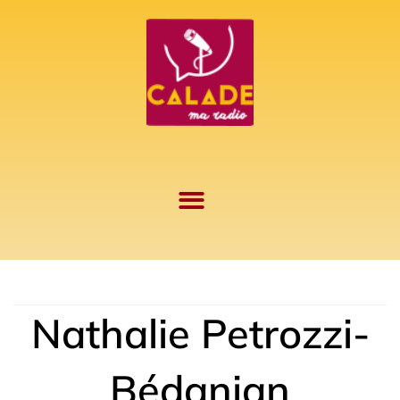
Aller
au
contenu
Nathalie Petrozzi-
Bédanian