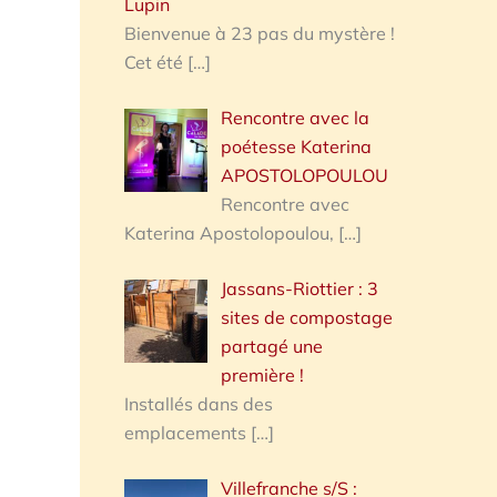
Lupin
Bienvenue à 23 pas du mystère !
Cet été
[…]
Rencontre avec la
poétesse Katerina
APOSTOLOPOULOU
Rencontre avec
Katerina Apostolopoulou,
[…]
Jassans-Riottier : 3
sites de compostage
partagé une
première !
Installés dans des
emplacements
[…]
Villefranche s/S :