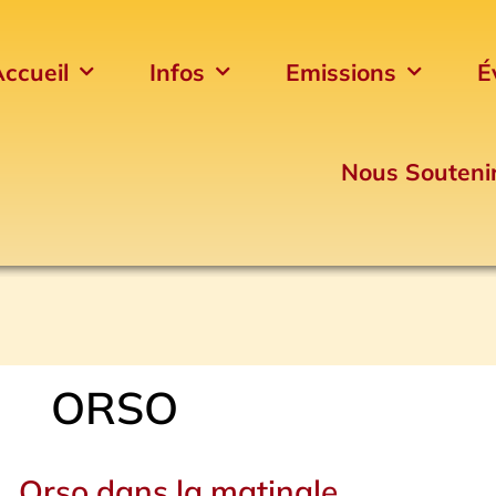
ccueil
Infos
Emissions
É
Nous Souteni
ORSO
Orso dans la matinale