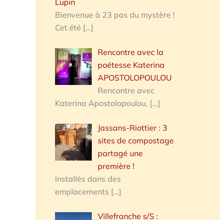
Lupin
Bienvenue à 23 pas du mystère !
Cet été
[…]
Rencontre avec la
poétesse Katerina
APOSTOLOPOULOU
Rencontre avec
Katerina Apostolopoulou,
[…]
Jassans-Riottier : 3
sites de compostage
partagé une
première !
Installés dans des
emplacements
[…]
Villefranche s/S :