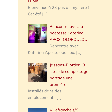
Lupin
Bienvenue à 23 pas du mystère !
Cet été
[…]
Rencontre avec la
poétesse Katerina
APOSTOLOPOULOU
Rencontre avec
Katerina Apostolopoulou,
[…]
Jassans-Riottier : 3
sites de compostage
partagé une
première !
Installés dans des
emplacements
[…]
Villefranche s/S :