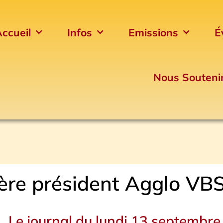
ccueil
Infos
Emissions
É
Nous Souteni
ère président Agglo VB
Le journal du lundi 13 septembre