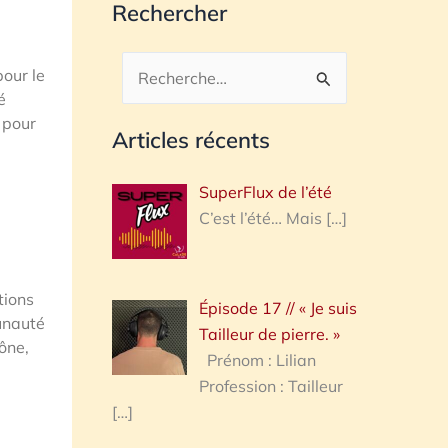
Rechercher
pour le
Rechercher :
é
 pour
Articles récents
SuperFlux de l’été
C’est l’été… Mais
[…]
tions
Épisode 17 // « Je suis
unauté
Tailleur de pierre. »
ône,
Prénom : Lilian
Profession : Tailleur
[…]