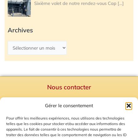
Sixième volet de notre rendez-vous Cap
[…]
Archives
Nous contacter
Politique de confidentialité
Gérer le consentement
Mentions Légales
Plan du site
Pour offrir les meilleures expériences, nous utilisons des technologies
telles que les cookies pour stocker et/ou accéder aux informations des
Gestion des Cookies
appareils. Le fait de consentir à ces technologies nous permettra de
traiter des données telles que le comportement de navigation ou les ID