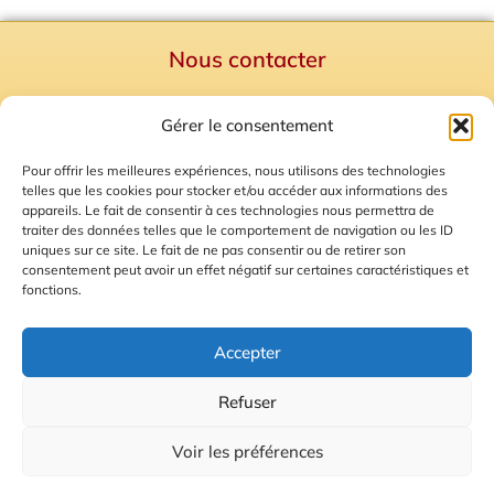
Nous contacter
Politique de confidentialité
Gérer le consentement
Mentions Légales
Plan du site
Pour offrir les meilleures expériences, nous utilisons des technologies
telles que les cookies pour stocker et/ou accéder aux informations des
Gestion des Cookies
appareils. Le fait de consentir à ces technologies nous permettra de
traiter des données telles que le comportement de navigation ou les ID
uniques sur ce site. Le fait de ne pas consentir ou de retirer son
consentement peut avoir un effet négatif sur certaines caractéristiques et
fonctions.
Accepter
Refuser
© 2026 Radio Calade
Voir les préférences
Ecoutez le direct