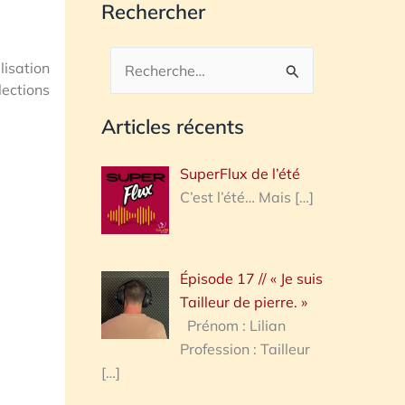
Rechercher
lisation
Rechercher :
lections
Articles récents
SuperFlux de l’été
C’est l’été… Mais
[…]
Épisode 17 // « Je suis
Tailleur de pierre. »
Prénom : Lilian
Profession : Tailleur
[…]