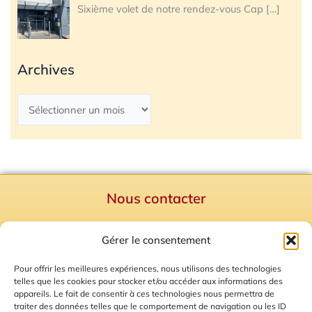
Sixième volet de notre rendez-vous Cap
[…]
Archives
Nous contacter
Politique de confidentialité
Gérer le consentement
Mentions Légales
Plan du site
Pour offrir les meilleures expériences, nous utilisons des technologies
telles que les cookies pour stocker et/ou accéder aux informations des
Gestion des Cookies
appareils. Le fait de consentir à ces technologies nous permettra de
traiter des données telles que le comportement de navigation ou les ID