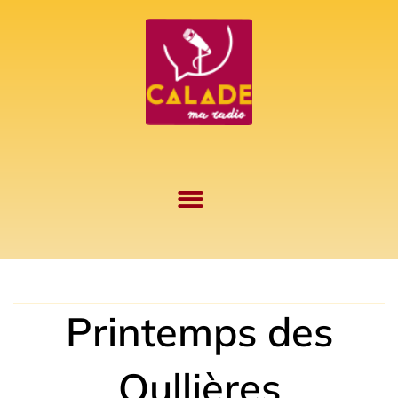
Aller
au
contenu
Printemps des
Oullières