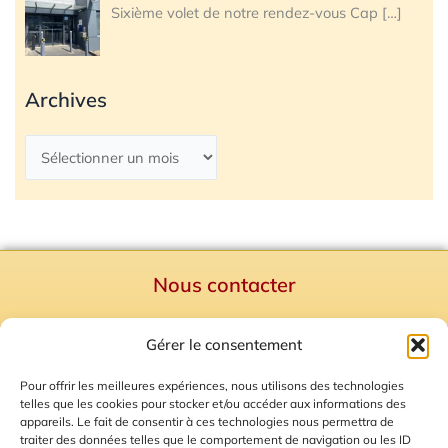
Sixième volet de notre rendez-vous Cap
[…]
Archives
Nous contacter
Politique de confidentialité
Gérer le consentement
Mentions Légales
Plan du site
Pour offrir les meilleures expériences, nous utilisons des technologies
telles que les cookies pour stocker et/ou accéder aux informations des
Gestion des Cookies
appareils. Le fait de consentir à ces technologies nous permettra de
traiter des données telles que le comportement de navigation ou les ID