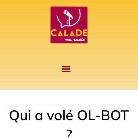
Aller
au
contenu
Qui a volé OL-BOT
?