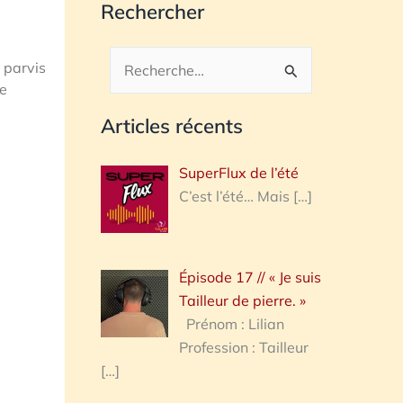
Rechercher
 parvis
Rechercher :
de
Articles récents
SuperFlux de l’été
C’est l’été… Mais
[…]
Épisode 17 // « Je suis
Tailleur de pierre. »
Prénom : Lilian
Profession : Tailleur
[…]