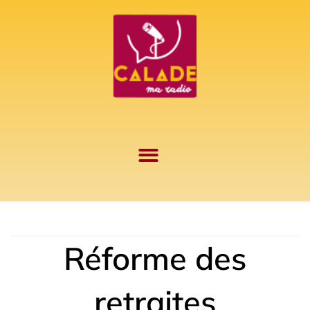
Aller
au
contenu
Réforme des
retraites