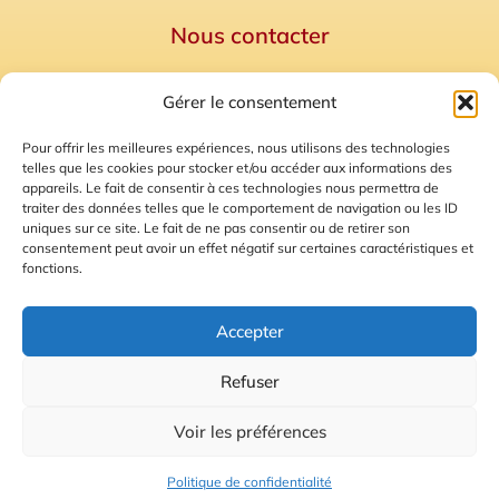
Nous contacter
Politique de confidentialité
Gérer le consentement
Mentions Légales
Plan du site
Pour offrir les meilleures expériences, nous utilisons des technologies
telles que les cookies pour stocker et/ou accéder aux informations des
Gestion des Cookies
appareils. Le fait de consentir à ces technologies nous permettra de
traiter des données telles que le comportement de navigation ou les ID
uniques sur ce site. Le fait de ne pas consentir ou de retirer son
consentement peut avoir un effet négatif sur certaines caractéristiques et
fonctions.
Accepter
Refuser
© 2026 Radio Calade
Voir les préférences
Ecoutez le direct
Politique de confidentialité