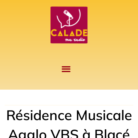
Aller
au
contenu
Résidence Musicale
Agglo VBS à Blacé